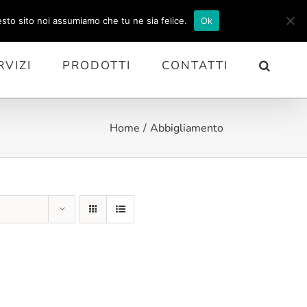
esto sito noi assumiamo che tu ne sia felice.
Ok
RVIZI
PRODOTTI
CONTATTI
Home
Abbigliamento