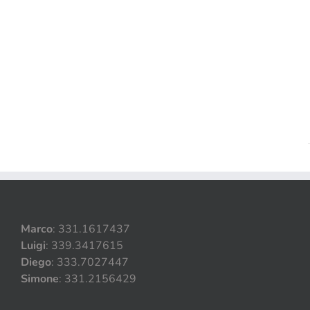
DETAILS
Marco
: 331.1617437
Luigi
: 339.3417615
Diego
: 333.7027447
Simone
: 331.2156429