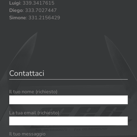
Luigi
: 339.3417615
Diego
: 333.7027447
Simone
: 331.2156429
Contattaci
Il tuo nome (richiesto)
La tua email (richiesto)
Il tuo messaggio