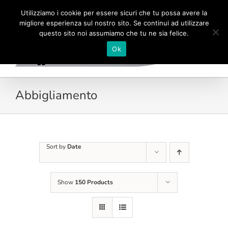
Skip
Tel./Fax 06.6690075
|
info@megsrl-roma.com
Utilizziamo i cookie per essere sicuri che tu possa avere la
to
migliore esperienza sul nostro sito. Se continui ad utilizzare
content
questo sito noi assumiamo che tu ne sia felice.
Ok
Abbigliamento
Sort by
Date
Show
150 Products