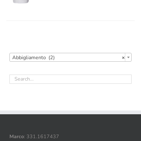

Abbigliamento (2)
×
Marco
: 331.1617437