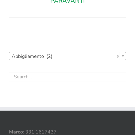
PARAVANTI

Abbigliamento (2)
×
Marco
: 331.1617437