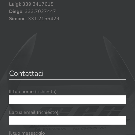
Luigi
: 339.3417615
Diego
: 333.7027447
Simone
: 331.2156429
Contattaci
Il tuo nome (richiesto)
La tua email (richiesto)
Il tuo messaggio