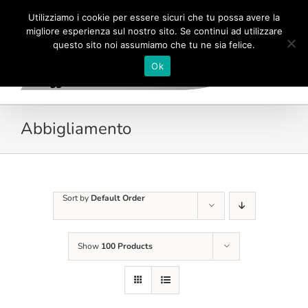
Skip
Tel./Fax 06.6690075
|
info@megsrl-roma.com
Utilizziamo i cookie per essere sicuri che tu possa avere la
to
migliore esperienza sul nostro sito. Se continui ad utilizzare
content
questo sito noi assumiamo che tu ne sia felice.
Ok
Abbigliamento
Sort by
Default Order
Show
100 Products